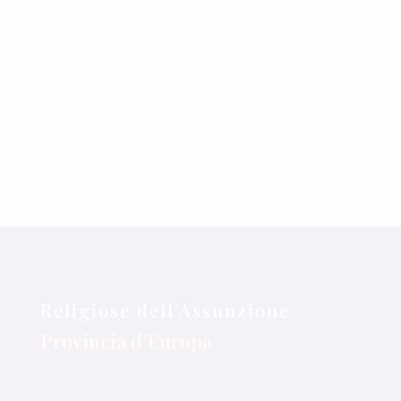
Il 6° Congresso
Apostolico
Mondiale sulla
Misericordia ha...
« Articoli Precedenti
Religiose dell'Assunzione
Provincia d'Europa