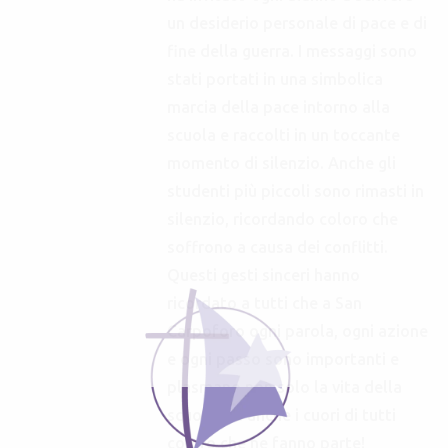
un desiderio personale di pace e di
fine della guerra. I messaggi sono
stati portati in una simbolica
marcia della pace intorno alla
scuola e raccolti in un toccante
momento di silenzio. Anche gli
studenti più piccoli sono rimasti in
silenzio, ricordando coloro che
soffrono a causa dei conflitti.
Questi gesti sinceri hanno
ricordato a tutti che a San
Carpoforo ogni parola, ogni azione
e ogni passo sono importanti e
plasmano non solo la vita della
scuola ma anche i cuori di tutti
coloro che ne fanno parte!