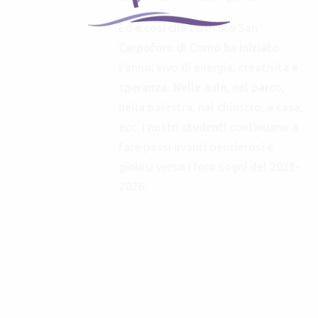
Ed è così che l'Istituto San
Carpoforo di Como ha iniziato
l'anno: vivo di energia, creatività e
speranza. Nelle aule, nel parco,
nella palestra, nel chiostro, a casa,
ecc. i nostri studenti continuano a
fare passi avanti pensierosi e
gioiosi verso i loro sogni del 2025-
2026.
Suor Jill,