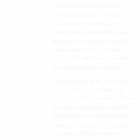
l'anno accademico 2025-2026.
L'aria del mattino si è riempita di
voci allegre e incontri gioiosi: i
bambini sono arrivati mano nella
mano con i loro genitori, accolti
dagli insegnanti che avevano
trascorso le settimane precedenti
in preparazione e formazione.
Il tema di quest'anno, "Fai la tua
mossa", dà il tono all'anno che
verrà. Decorazioni colorate a forma
di scacchiera illuminano i corridoi,
simboleggiando scelte ponderate,
saggezza e crescita sulla grande
scacchiera dell'apprendimento.