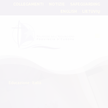
COLLEGAMENTI
NOTIZIE
SAFEGUARDING
ENGLISH
LIETUVIŲ
Educazione
·
Italia