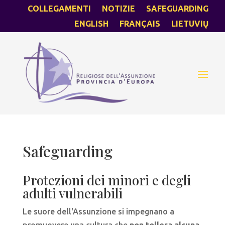
COLLEGAMENTI
NOTIZIE
SAFEGUARDING
ENGLISH
FRANÇAIS
LIETUVIŲ
Safeguarding
Protezioni dei minori e degli
adulti vulnerabili
Le suore dell'Assunzione si impegnano a
promuovere una cultura che
non tollera alcuna