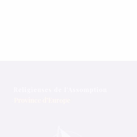
paroisse de Notre-
Dame de Lourdes...
« Entrées Plus
Anciennes
Religieuses de l'Assomption
Province d'Europe