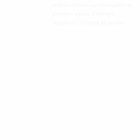
emblématiques qui témoignent de
plusieurs siècles d’histoire
religieuse, culturelle et sociale.
Sœur Jill,
qu’elle repose
en paix
Juil 21, 2026
Les Religieuses de
l'Assomption de la