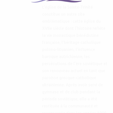
L’église de la Sainte-Trinité
constitue un autre site
emblématique : cette église du
XVIIe siècle dont l’histoire reflète
la vie monastique bénédictine
française, l’héritage catholique
polono-lituanien, l’influence
baroque autrichienne, les
persécutions de l’ère soviétique et
son renouveau actuel en tant que
paroisse grecque-catholique
ukrainienne. Après avoir servi de
gymnase et de club pendant la
période soviétique, elle a été
restituée à la communauté et
reconsacrée dans les années 1990,