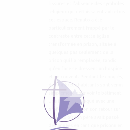
fissures et l’absence des symboles
religieux qui définissaient autrefois
cet espace. Renato a été
particulièrement frappé par le
contraste entre cette église
transformée en prison, située à
quelques pas seulement de la
prison qui l’a remplacée, tandis
qu’en face se dressent un hospice
et un couvent. Pendant le congrès,
de nombreux habitants sont venus
simplement pour voir le bâtiment.
Une femme a évoqué avec une
profonde émotion son retour sur
les lieux où son père avait passé
des années en tant que prisonnier.